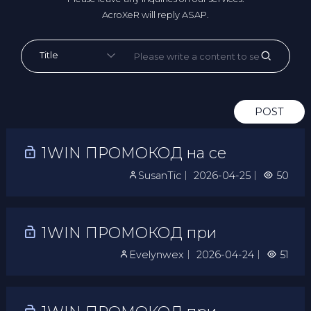
AcroXeR will reply ASAP.
POST
1WIN ПРОМОКОД на се
SusanTic
｜
2026-04-25
｜
50
1WIN ПРОМОКОД при
Evelynwex
｜
2026-04-24
｜
51