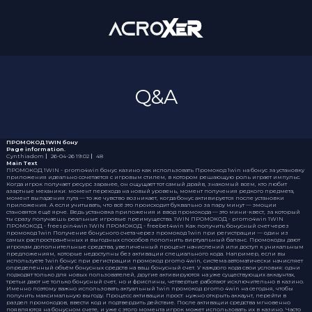
Q&A
ПРОМОКОД 1WIN бону
Page information.
Cynthiadom
｜
26-04-26 19:02
｜
48
Main Text
ПРОМОКОД 1WIN - promo4win бонус казино как использовать Промокод 1win на бонус за установку
приложения идеально сочетается с игровым стилем, в котором решающую роль играет импульс.
Когда игрок получает ресурс заранее, он ощущает тот самый драйв, знакомый всем, кто любит
азартные механики: момент перехода на новый уровень, момент получения редкого предмета,
момент выпадения лута — то же чувство возникает, когда бонус активируется после установки
приложения. А если учитывать, что всё это происходит буквально за пару минут — эмоции
становятся ещё ярче. Ведь установка приложения и ввод промокода — это мини-квест, за который
ты сразу получаешь реальные игровые преимущества. 1WІN ПРОМОКОД - promo4win 1WІN
ПРОМОКОД - freespin4win 1WІN ПРОМОКОД - freebet4win Как получить бонусный счет через
промокод 1win Получение бонусного счета через промокод 1win при регистрации — один из
самых распространённых и выгодных способов пополнить виртуальный баланс. Промокоды дают
игрокам дополнительные средства, увеличенный процент начислений или доступ к уникальным
предложениям, которые недоступны без активации специального кода. Например, если вы
используете 1win бонус при регистрации промокод promo 4win, система автоматически начисляет
определённый объём бонусных средств на ваш бонусный счет. У каждого кода свои условия: одни
подходят только для новых пользователей, другие активируются на уже существующих аккаунтах,
третьи дают не только бонусный счет, но и фриспины, четвертые работают исключительно в казино.
Именно поэтому важно использовать актуальный 1win промокод promo 4win на сегодня, чтобы
получить максимальную выгоду. Процесс активации прост: нужно открыть аккаунт, перейти в
раздел промокодов, ввести код и подтвердить действие. После активации средства мгновенно
появляются на бонусном счете, и уже с этого момента игрок может использовать их в казино. Часто